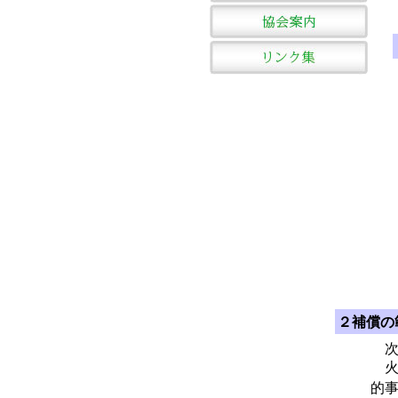
２補償の
次
火
的