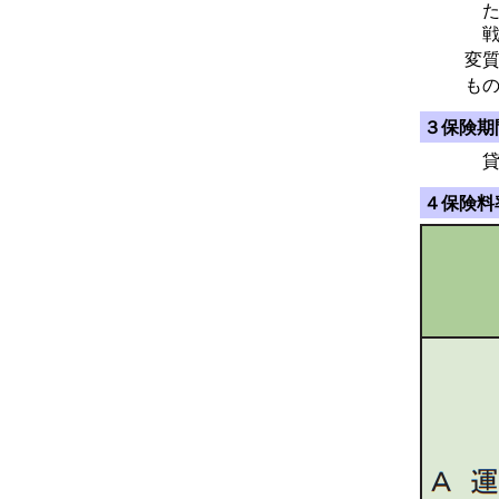
た
戦
変
も
３保険期
貸
４保険料