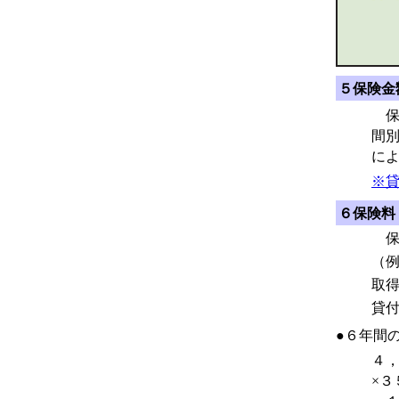
５保険金
保
間
に
※貸
６保険料
保
（
取
貸
●６年間
４
×