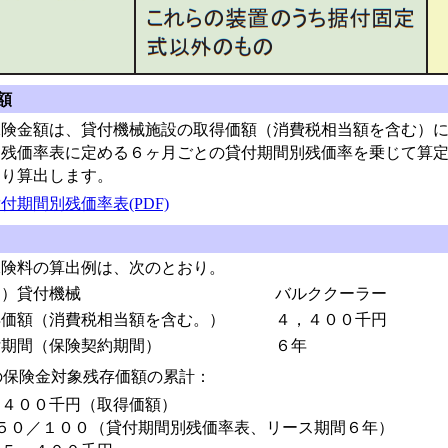
額
険金額は、貸付機械施設の取得価額（消費税相当額を含む）に
別残価率表に定める６ヶ月ごとの貸付期間別残価率を乗じて算
より算出します。
付期間別残価率表(PDF)
険料の算出例は、次のとおり。
例）貸付機械
バルククーラー
得価額（消費税相当額を含む。）
４，４００千円
付期間（保険契約期間）
６年
の保険金対象残存価額の累計：
，４００千円（取得価額）
３５０／１００（貸付期間別残価率表、リース期間６年）