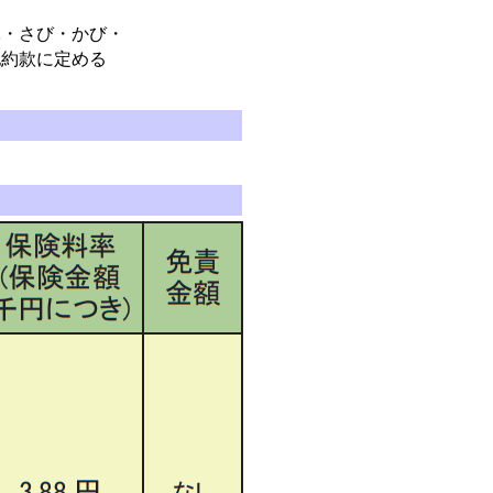
・さび・かび・
他約款に定める